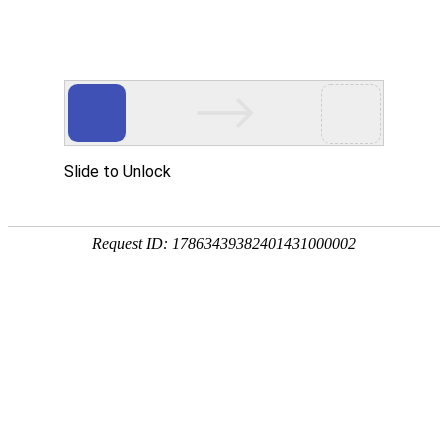
一流的管理队伍
公司实施人才战略，不仅拥有一大批高素质职工队伍，更
有国内一流的技术专家和外国专家组成一流的管理团队和研发
团队，引入多名国家或省内有突出贡献的专家学者做技术顾
问。