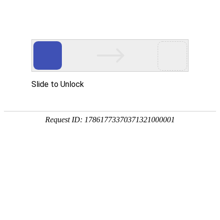
海绵钛
发布时间：
2020-11-19
新疆伟德国际bv1946科技有限公司一期年产
万吨海绵
2.5
钛项目于
年
月建成投入满负荷运行，是目前国内产量
2020
10
最大的海绵钛生产企业，采用目前主流的镁热法制钛工艺，