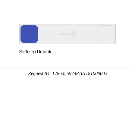
五江集团轮值主席兼总裁、湘润科技董事长
肖志海参加自治区促进民营经济高质量发展
座谈会
发布日期：2025-05-12
点击量：7702