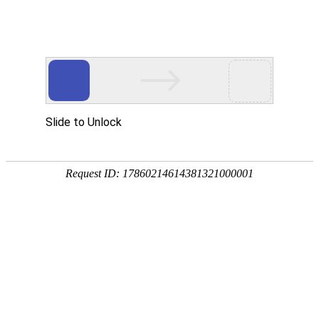
浅谈安全意识的重要性
发布日期：2021-10-27
点击量：23784
什么是安全意识？简单的讲，安全意识就是能够判断自己
周围的人或物、环境是否具有危险性的思想。例如，我们开车
经过路口时都会减速观望，这就是一种安全意识的体现。
“盲人提灯笼”的寓言相信大家都耳熟能详：一个盲人提着
一盏灯笼夜行，路人看见都嘲笑他这种行为。普遍的观点认为
盲人点灯笼是在浪费资源，但盲人认为点灯笼是为了让其他人
看到自己而避免自己被撞，从这深刻的寓意中，我们不难感受
到盲人的安全意识。“意识变则行为变”，安全意识指导着员工